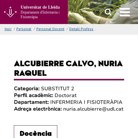
Anar
Universitat de Lleida
al
Departament d'Infermeria i
contingut
Fisioteràpia
principal
de
Inici
/
Personal
/
Personal Docent
/
Detall Professor/a
la
pàgina