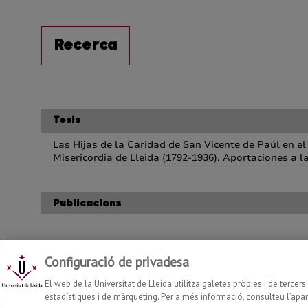
Configuració de privadesa
Departament d'Infermeria i Fisioteràpia
2026
© | Telf: +34 97
El web de la Universitat de Lleida utilitza galetes pròpies i de tercer
estadístiques i de màrqueting. Per a més informació, consulteu l’apart