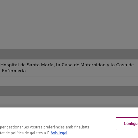
Configu
3 702446
s per gestionar les vostres preferències amb finalitats
at de política de galetes a l'
Avís legal