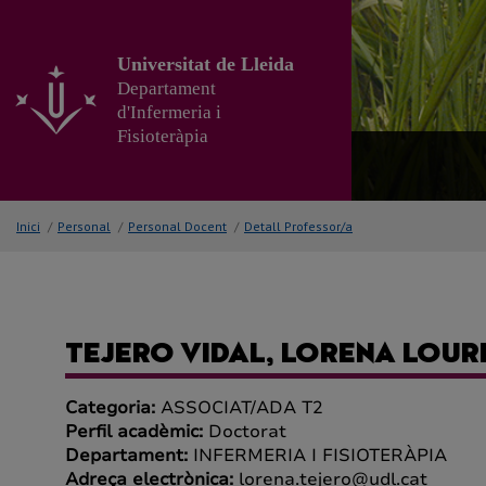
Anar
al
contingut
Universitat de Lleida
principal
Departament
de
d'Infermeria i
la
Fisioteràpia
pàgina
Inici
/
Personal
/
Personal Docent
/
Detall Professor/a