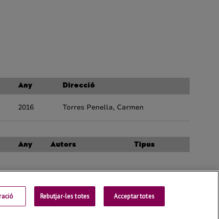
ració
Rebutjar-les totes
Contactar
Acceptar totes
Universitat de Lleida